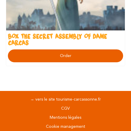
BOX THE SECRET ASSEMBLY OF DAME
CARCAS
Order
→ vers le site tourisme-carcassonne.fr
CGV
Mentions légales
Cookie management