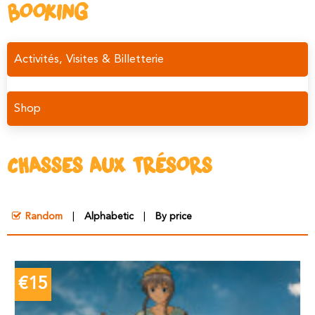
BOOKING
Activités, Visites & Billetterie
Shop
CHASSES AUX TRÉSORS
Random
Alphabetic
By price
€15